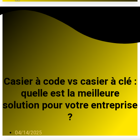
Casier à code vs casier à clé :
quelle est la meilleure
solution pour votre entreprise
?
04/14/2025