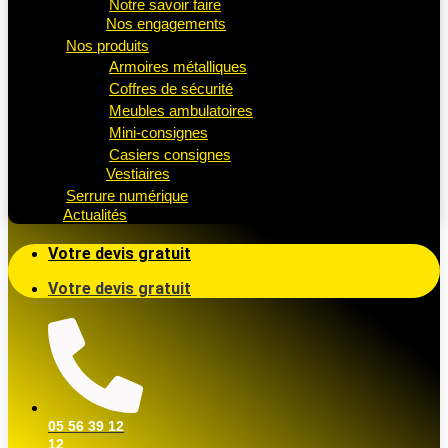
Notre savoir faire
Nos engagements
Nos produits
Armoires métalliques
Coffres de sécurité
Meubles ambulatoires
Mini-consignes
Casiers consignes
Vestiaires
Serrure numérique
Actualités
Votre devis gratuit
Votre devis gratuit
05 56 39 12
12