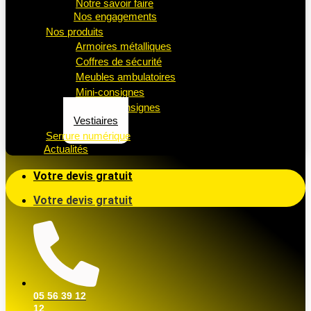
Notre savoir faire
Nos engagements
Nos produits
Armoires métalliques
Coffres de sécurité
Meubles ambulatoires
Mini-consignes
Casiers consignes
Vestiaires
Serrure numérique
Actualités
Votre devis gratuit
Votre devis gratuit
05 56 39 12
12