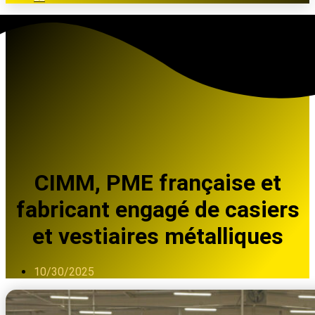
CIMM, PME française et
fabricant engagé de casiers
et vestiaires métalliques
10/30/2025