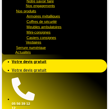
Notre savoir faire
Nos engagements
Nos produits
Armoires métalliques
Coffres de sécurité
Meubles ambulatoires
Mini-consignes
Casiers consignes
Vestiaires
Serrure numérique
Actualités
Votre devis gratuit
Votre devis gratuit
05 56 39 12
12